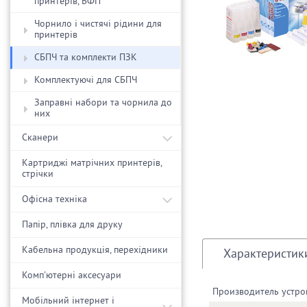
принтерів, БФП
Чорнило і чистячі рідини для
принтерів
СБПЧ та комплекти ПЗК
Комплектуючі для СБПЧ
Заправні набори та чорнила до
них
Сканери
Картриджі матрічних принтерів,
стрічки
Офісна техніка
Папір, плівка для друку
Кабельна продукція, перехідники
Характеристик
Комп'ютерні аксесуари
Производитель устро
Мобільний інтернет і